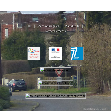
©
|
Mentions légales
|
Plan du site
|
Remerciements
Réalisation My-Osiris