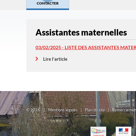
CONTACTER
Assistantes maternelles
03/02/2025 - LISTE DES ASSISTANTES MATE
Lire l'article
©
2026
|
Mentions légales
|
Plan du site
|
Remerciemen