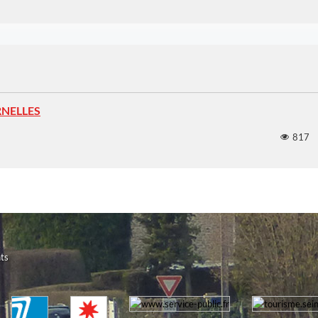
RNELLES
817
ts