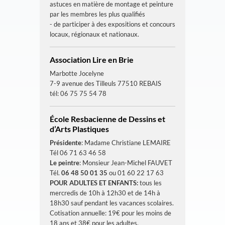
astuces en matière de montage et peinture
par les membres les plus qualifiés
- de participer à des expositions et concours
locaux, régionaux et nationaux.
Association Lire en Brie
Marbotte Jocelyne
7-9 avenue des Tilleuls 77510 REBAIS
tél: 06 75 75 54 78
École Resbacienne de Dessins et
d’Arts Plastiques
Présidente
: Madame Christiane LEMAIRE
Tél 06 71 63 46 58
Le peintre
: Monsieur Jean-Michel FAUVET
Tél.
06 48 50 01 35
ou 01 60 22 17 63
POUR ADULTES ET ENFANTS:
tous les
mercredis de 10h à 12h30 et de 14h à
18h30 sauf pendant les vacances scolaires.
Cotisation annuelle: 19€ pour les moins de
18 ans et 38€ pour les adultes.