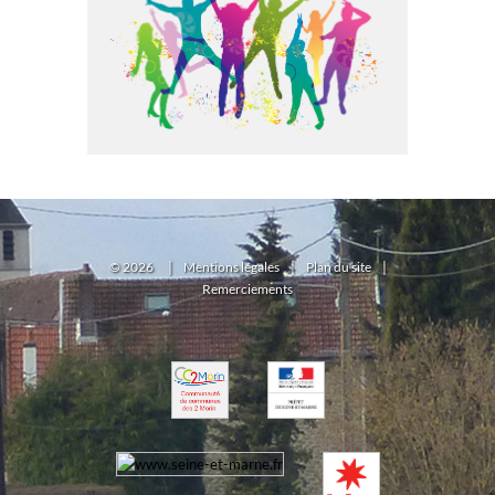
©
2026
|
Mentions légales
|
Plan du site
|
Remerciements