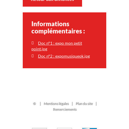
Informations
complémentaires :
Doc n°1 : expo mon petit
point.jpg
Doc n°2 : expomusiqueok.jpg
©
|
Mentions légales
|
Plan du site
|
Remerciements