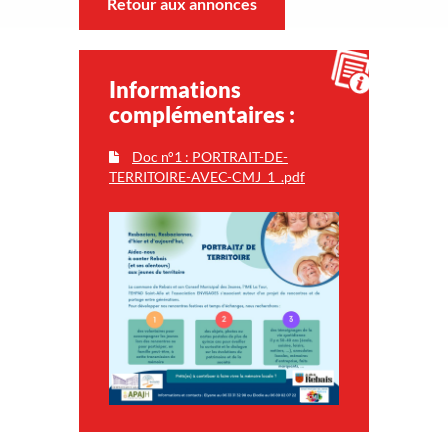
Retour aux annonces
Informations
complémentaires :
Doc n°1 : PORTRAIT-DE-
TERRITOIRE-AVEC-CMJ_1_.pdf