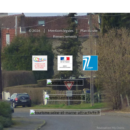
©
2026
|
Mentions légales
|
Plan du site
|
Remerciements
Réalisation My-Osiris